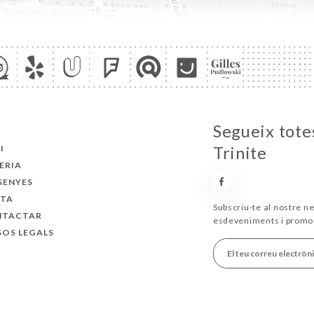
Segueix totes
I
Trinite
ERIA
SENYES
TA
Subscriu-te al nostre ne
NTACTAR
esdeveniments i promo
SOS LEGALS