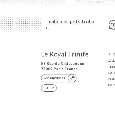
També ens pots trobar
a…
Le Royal Trinite
INIC
GAL
59 Rue de Châteaudun
RES
75009 Paris France
CAR
+33148743183
CO
AVI
CA