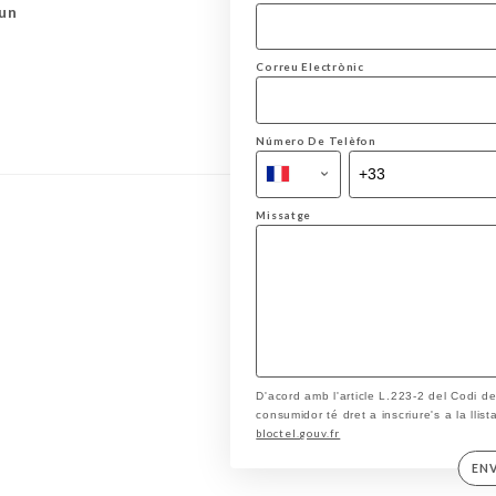
un
Correu Electrònic
Número De Telèfon
Missatge
D'acord amb l'article L.223-2 del Codi d
consumidor té dret a inscriure's a la llis
bloctel.gouv.fr
EN