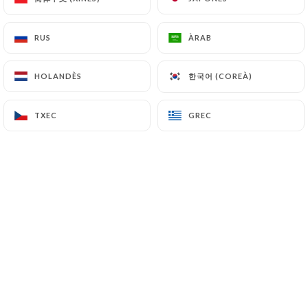
RUS
RUS
ÀRAB
ÀRAB
Cœur de Paris – Face à l’Eglise de la
Trinité, à quelques pas des Galeries
한국어 (COREÀ)
한국어 (COREÀ)
HOLANDÈS
HOLANDÈS
Lafayette et juxtaposé à
l’effervescence du quartier Saint-
TXEC
TXEC
GREC
GREC
Lazare, le restaurant Royal Trinité
domine la place. L’espace d’un moment,
profitez du décor raffiné et rougeoyant
aux aspirations années 30. L’artiste
Catherine Feff a marqué les murs de
son emprunte avec ses peintures
d’ambiance rétro et participe à
l’atmosphère feutrée qui y règne.
Venez goûter une cuisine originale