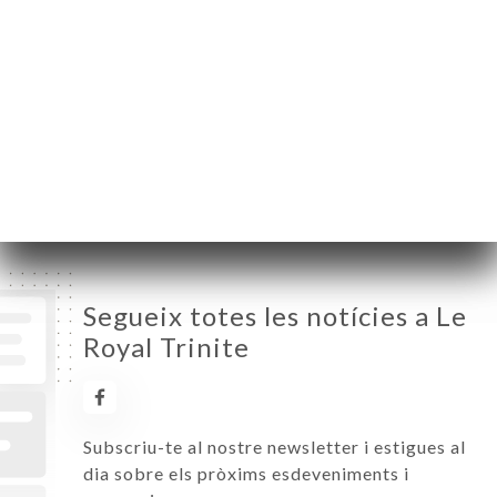
Dilluns
06:30-02:00
Dimarts
06:30-02:00
Dimecres
06:30-02:00
Dijous
06:30-02:00
Divendres
06:30-02:00
Dissabte
06:30-02:00
Diumenge
06:30-02:00
Segueix totes les notícies a Le
Royal Trinite
Subscriu-te al nostre newsletter i estigues al
dia sobre els pròxims esdeveniments i