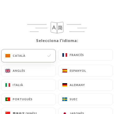
Le Royal Trinite
Selecciona l’idioma:
Selecciona l’idioma:
FRANCÈS
FRANCÈS
CATALÀ
CATALÀ
137 RESSENYA
BRASSERIE
ANGLÈS
ANGLÈS
ESPANYOL
ESPANYOL
59 Rue De Châteaudun
75009 Paris France
ITALIÀ
ITALIÀ
ALEMANY
ALEMANY
PORTUGUÈS
PORTUGUÈS
SUEC
SUEC
Qui som?
简体中文 (XINÈS)
简体中文 (XINÈS)
JAPONÈS
JAPONÈS