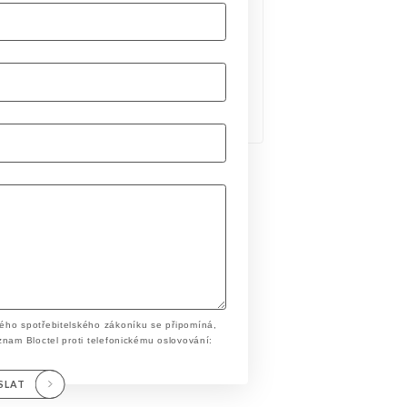
ého spotřebitelského zákoníku se připomíná,
znam Bloctel proti telefonickému oslovování:
SLAT