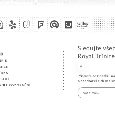
Sledujte vše
MŮ
Royal Trinite
ERIE
ENZE
ÍDKA
Přihlaste se k odběru n
TAKT
o nadcházejících událo
VNÍ UPOZORNĚNÍ