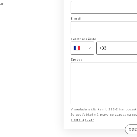
un
E-mail
Telefonní číslo
Zpráva
V souladu s článkem L.223-2 francouzsk
že spotřebitel má právo se zapsat na se
bloctel.gouv.fr
ODE