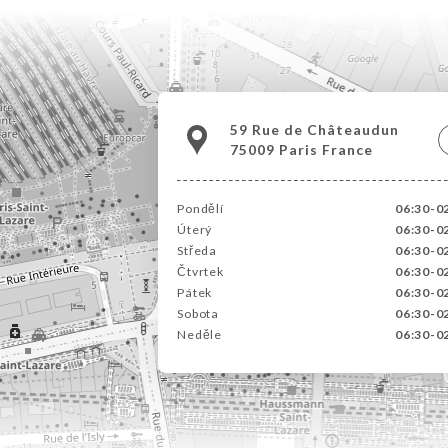
59 Rue de Châteaudun
75009 Paris France
Pondělí
06:30-0
Úterý
06:30-0
Středa
06:30-0
Čtvrtek
06:30-0
Pátek
06:30-0
Sobota
06:30-0
Neděle
06:30-0