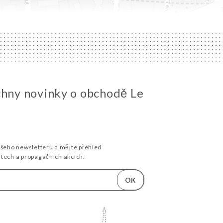
chny novinky o obchodě Le
ašeho newsletteru a mějte přehled
stech a propagačních akcích.
OK