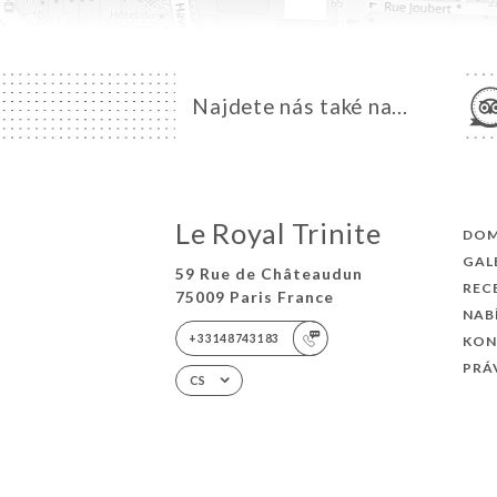
Najdete nás také na...
Le Royal Trinite
DO
GAL
59 Rue de Châteaudun
REC
75009 Paris France
NAB
+33148743183
KON
PRÁ
CS