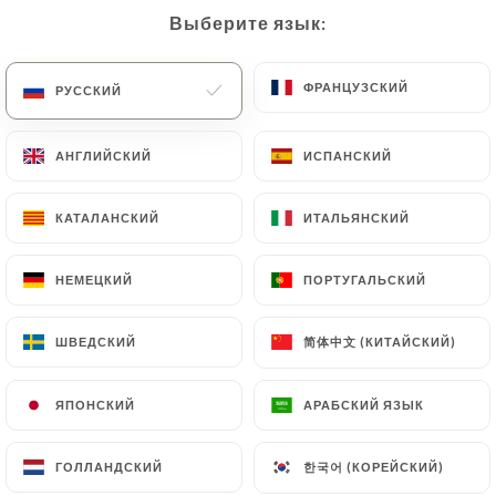
Выберите язык:
Выберите язык:
RU
МЕНЮ
ФРАНЦУЗСКИЙ
ФРАНЦУЗСКИЙ
РУССКИЙ
РУССКИЙ
АНГЛИЙСКИЙ
АНГЛИЙСКИЙ
ИСПАНСКИЙ
ИСПАНСКИЙ
/
ГЛАВНАЯ СТРАНИЦА
СВЯЗАТЬСЯ С НАМИ
КАТАЛАНСКИЙ
КАТАЛАНСКИЙ
ИТАЛЬЯНСКИЙ
ИТАЛЬЯНСКИЙ
Связаться С Нами
НЕМЕЦКИЙ
НЕМЕЦКИЙ
ПОРТУГАЛЬСКИЙ
ПОРТУГАЛЬСКИЙ
简体中文 (КИТАЙСКИЙ)
简体中文 (КИТАЙСКИЙ)
ШВЕДСКИЙ
ШВЕДСКИЙ
ЯПОНСКИЙ
ЯПОНСКИЙ
АРАБСКИЙ ЯЗЫК
АРАБСКИЙ ЯЗЫК
Le Royal Trinite
한국어 (КОРЕЙСКИЙ)
한국어 (КОРЕЙСКИЙ)
ГОЛЛАНДСКИЙ
ГОЛЛАНДСКИЙ