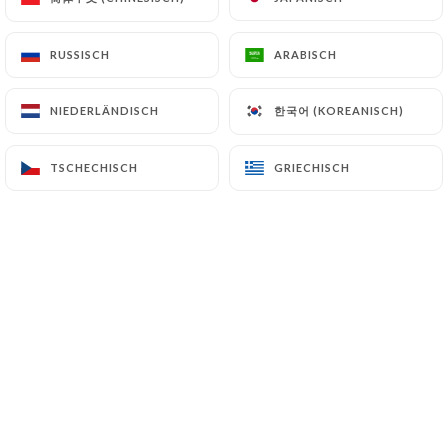
RUSSISCH
RUSSISCH
ARABISCH
ARABISCH
Cœur de Paris – Face à l’Eglise de la
Trinité, à quelques pas des Galeries
한국어 (KOREANISCH)
한국어 (KOREANISCH)
NIEDERLÄNDISCH
NIEDERLÄNDISCH
Lafayette et juxtaposé à
l’effervescence du quartier Saint-
TSCHECHISCH
TSCHECHISCH
GRIECHISCH
GRIECHISCH
Lazare, le restaurant Royal Trinité
domine la place. L’espace d’un moment,
profitez du décor raffiné et rougeoyant
aux aspirations années 30. L’artiste
Catherine Feff a marqué les murs de
son emprunte avec ses peintures
d’ambiance rétro et participe à
l’atmosphère feutrée qui y règne.
Venez goûter une cuisine originale