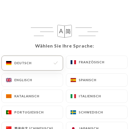
Le Royal Trinite
Wählen Sie Ihre Sprache:
Wählen Sie Ihre Sprache:
FRANZÖSISCH
FRANZÖSISCH
DEUTSCH
DEUTSCH
137 BEWERTUNG
BRASSERIE
ENGLISCH
ENGLISCH
SPANISCH
SPANISCH
59 Rue De Châteaudun
75009 Paris France
KATALANISCH
KATALANISCH
ITALIENISCH
ITALIENISCH
PORTUGIESISCH
PORTUGIESISCH
SCHWEDISCH
SCHWEDISCH
Über uns
简体中文 (CHINESISCH)
简体中文 (CHINESISCH)
JAPANISCH
JAPANISCH