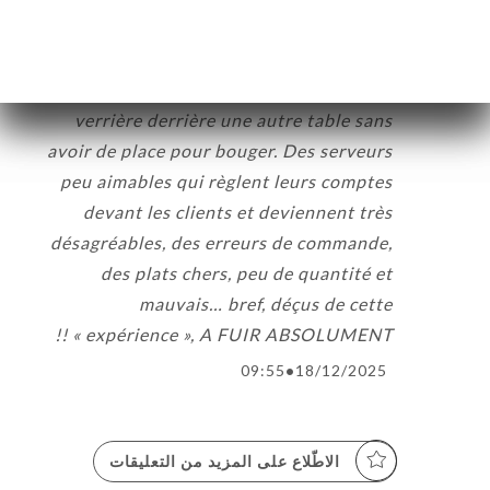
Nous avions effectuer une réservation, qui
visiblement n’a pas été prise en compte.
Installés (ou plutôt bloqués) dans la
verrière derrière une autre table sans
avoir de place pour bouger. Des serveurs
peu aimables qui règlent leurs comptes
devant les clients et deviennent très
désagréables, des erreurs de commande,
des plats chers, peu de quantité et
mauvais… bref, déçus de cette
« expérience », A FUIR ABSOLUMENT !!
09:55
•
18/12/2025
الاطّلاع على المزيد من التعليقات